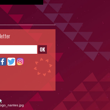
letter
OK