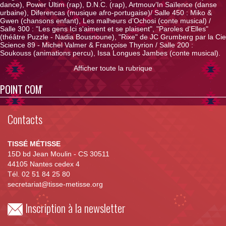
dance), Power Ultim (rap), D.N.C. (rap), Artmouv’In Saïlence (danse
urbaine), Diferencas (musique afro-portugaise)/ Salle 450 : Miko &
Gwen (chansons enfant), Les malheurs d’Ochosi (conte musical) /
Salle 300 : "Les gens Ici s'aiment et se plaisent", "Paroles d'Elles"
(théâtre Puzzle - Nadia Bousnoune), "Rixe" de JC Grumberg par la Cie
Science 89 - Michel Valmer & Françoise Thyrion / Salle 200 :
Soukouss (animations percu), Issa Longues Jambes (conte musical).
Afficher toute la rubrique
POINT COM'
Contacts
TISSÉ MÉTISSE
15D bd Jean Moulin - CS 30511
44105 Nantes cedex 4
Tél. 02 51 84 25 80
secretariat@tisse-metisse.org
Inscription à la newsletter