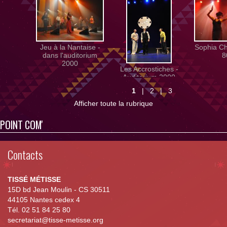
Jeu à la Nantaise -
Sophia Cha
dans l'auditorium
8
2000
Les Accrostiches -
Auditorium 2000
1
|
2
|
3
Afficher toute la rubrique
POINT COM'
Contacts
TISSÉ MÉTISSE
15D bd Jean Moulin - CS 30511
44105 Nantes cedex 4
Tél. 02 51 84 25 80
secretariat@tisse-metisse.org