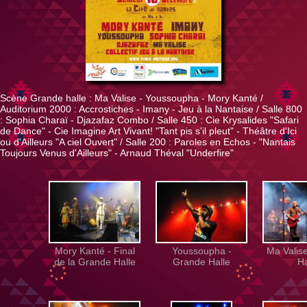
Scène Grande halle : Ma Valise - Youssoupha - Mory Kanté /
Auditorium 2000 : Accrostiches - Imany - Jeu à la Nantaise / Salle 800
: Sophia Charaï - Djazafaz Combo / Salle 450 : Cie Krysalides "Safari
de Dance" - Cie Imagine Art Vivant! "Tant pis s'il pleut" - Théâtre d'Ici
ou d'Ailleurs "A ciel Ouvert" / Salle 200 : Paroles en Echos - "Nantais
Toujours Venus d'Ailleurs" - Arnaud Théval "Underfire"
Mory Kanté - Final
Youssoupha -
Ma Valis
de la Grande Halle
Grande Halle
Ha