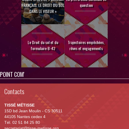
FRANÇAIS. LE DROIT DU SOL
question
DANS LE VISEUR »
Le Droit du sol et du
Trajectoires empêchées,
formulaire B-42
rêves et engagements
POINT COM'
Contacts
TISSÉ MÉTISSE
15D bd Jean Moulin - CS 30511
44105 Nantes cedex 4
Tél. 02 51 84 25 80
secretariat@tisse-metisse.org