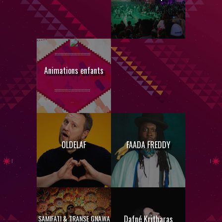
Animations enfants
OLDELAF
FAADA FREDDY
SAMIFATI & TRANSE GNAWA
Dafné Kritharas