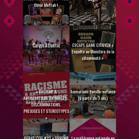
Omar Meftah !
Calyps'Atlantic
ESCAPE GAME CITOYEN «
Enquête au Ministère de la
citoyenneté »
« RACISME &
Animations famille-enfance
ANTISEMITISME EN IMAGES...
(à partir de 3 ans)
DISCRIMINATIONS,
PREJUGES ET STEREOTYPES
»
DEBAT’CITE #22 « DEVENIR
La préférence nationale en