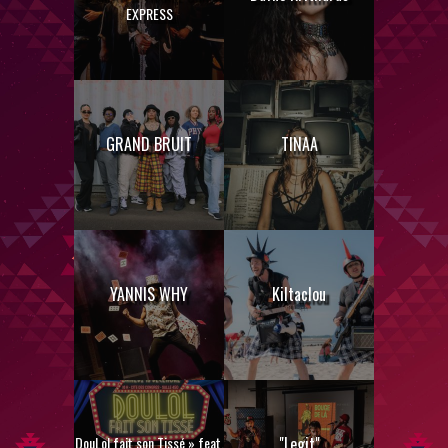
EXPRESS
GRAND BRUIT
TINAA
YANNIS WHY
Kiltaclou
DouLol fait son Tissé » feat.
"Legit"