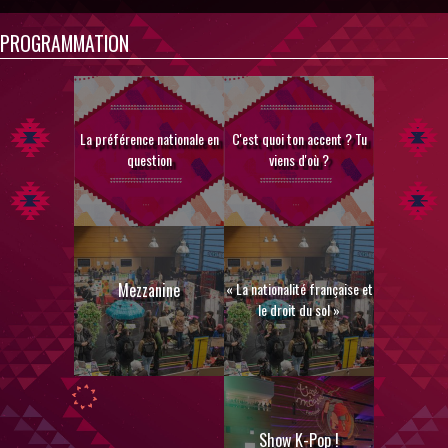
PROGRAMMATION
La préférence nationale en
C'est quoi ton accent ? Tu
question
viens d'où ?
Mezzanine
« La nationalité française et
le droit du sol »
Show K-Pop !